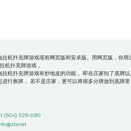
拖拉机扑克牌游戏现有网页版和安卓版。用网页版，你用
拉机扑克牌游戏 。 .
拖拉机扑克牌游戏有炒地皮的功能， 即在庄家扣了底牌以
起进行换牌， 若不是庄家，更可以将很多分牌放到底牌里，
+1 (604) 529-1180
info@zta.net