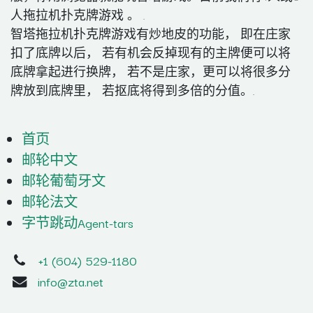
人拖拉机扑克牌游戏 。 .
智塔拖拉机扑克牌游戏有炒地皮的功能， 即在庄家
扣了底牌以后， 若有机会反掉现有的主牌便可以将
底牌拿起进行换牌， 若不是庄家，更可以将很多分
牌放到底牌里， 若抠底将得到多倍的分值。.
首页
邮轮中文
邮轮葡萄牙文
邮轮法文
字节跳动Agent-tars
+1 (604) 529-1180
info@zta.net