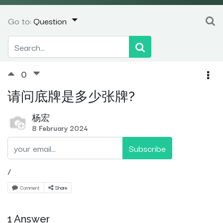
Go to:
Question
0
请问底牌是多少张牌?
杨宏
8 February 2024
Subscribe
/
Comment
Share
1 Answer