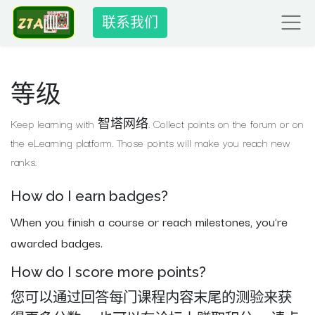
联系我们
等级
Keep learning with 智塔网络. Collect points on the forum or on
the eLearning platform. Those points will make you reach new
ranks.
How do I earn badges?
When you finish a course or reach milestones, you're
awarded badges.
How do I score more points?
您可以通过回答每门课程内容末尾的测验来获