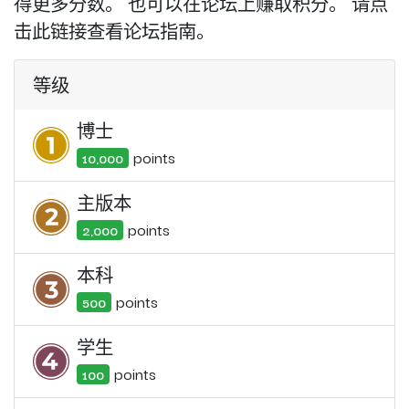
得更多分数。 也可以在论坛上赚取积分。 请点
击此链接查看论坛指南。
等级
博士
point
s
10,000
主版本
point
s
2,000
本科
point
s
500
学生
point
s
100